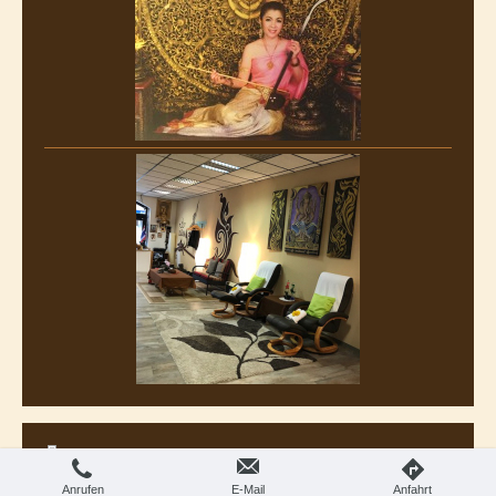
Webansicht
Druckversion
|
Sitemap
© D&N Thai-Massage
Anrufen
E-Mail
Anfahrt