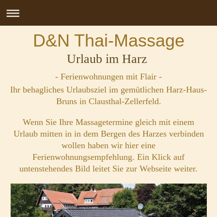
D&N Thai-Massage
Urlaub im Harz
-​ Ferienwohnungen mit Flair -
Ihr behagliches Urlaubsziel im gemütlichen Harz-Haus-
Bruns in Clausthal-Zellerfeld.
Wenn Sie Ihre Massagetermine gleich mit einem
Urlaub mitten in in dem Bergen des Harzes verbinden
wollen haben wir hier eine
Ferienwohnungsempfehlung. Ein Klick auf
untenstehendes Bild leitet Sie zur Webseite weiter.